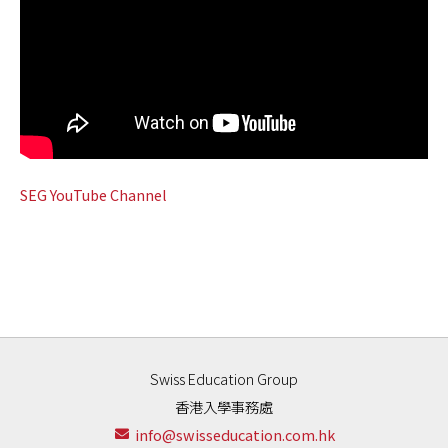
SEG YouTube Channel
Swiss Education Group
香港入學事務處
info@swisseducation.com.hk