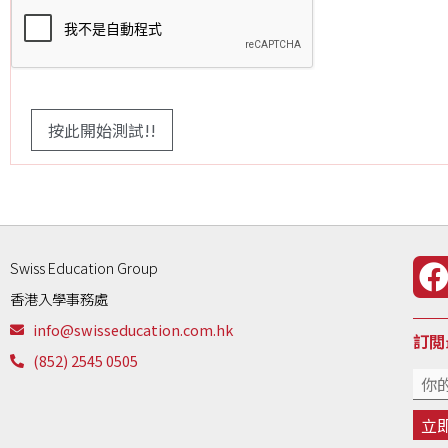
Swiss Education Group
香港入學事務處
info@swisseducation.com.hk
訂閲
(852) 2545 0505