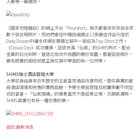
入最後一輪選拔。
《國家地理雜誌》的網上平台「Yourshot」每天都會收到來自全球
數千張投稿照片，而他們會從中精挑細選出12張最佳作品刊登於
Daily Dozen中讓全球網友票選出其中一張成為Top Shot之作。
《Cloud City》成功獲獎，這張充滿「仙氣」的SHMS照片，配合
金黃的日光斜照，營造出如世外桃園的曼妙氛圍。看著這張相片，
最有感覺的相信就是正身在其中學習的每一位同學。
SHMS瑞士酒店管理大學
大學前身由具有百年歷史的五星皇宮酒店改建而成，提供真實的星
級酒店環境和完善的實務設施，予學生學習管理及統籌策劃不同型
式的宴會。「仙氣環繞」的景象當然不是經常出現，天朗氣清時，
SHMS其實也有另一種宏偉的美。
返回 最新消息