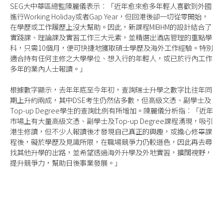
SEG大中華區總監陳麗儀表示︰「近年愈來愈多年輕人喜歡到外國
進行Working Holiday或者Gap Year，但回港後卻一切從零開始，
在學歷或工作履歷上沒大幫助。因此，新課程MIBHM的設計結合了
實踐課、理論課及實習工作三大元素，並精選出酒店管理的重點學
科，只需10個月，便可快捷地獲取碩士學歷及海外工作經驗。特別
適合持有任何主修之大學學位、想入行的年輕人，或已於行內工作
多年的業內人士報讀。」
根據數字顯示，去年年底至今年初，查詢瑞士升學之數字比往年同
期上升約兩成，其中DSE考生仍然佔多數，但高級文憑、副學士及
Top-up Degree學生的查詢比例有所增加。陳麗儀分析指︰「近年
市場上有大量高級文憑、副學士及Top-up Degree課程湧現，吸引
港生修讀，但不少人報讀後才發現自己真正的興趣，或擔心修畢課
程後，礙於學歷及見識所限，在職場競爭力仍較遜色，因此再去尋
找其他升學的出路，並希望透過海外升學及外地實習，擴闊視野，
提升競爭力，幫助日後事業發展。」