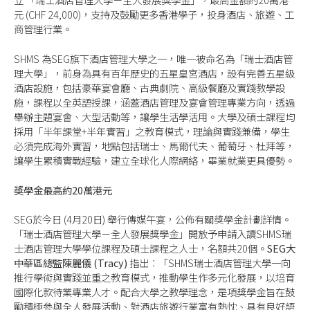
元 (CHF 24,000)，支持及鼓勵更多香港學子，投身酒店、旅遊、工
商管理行業。
SHMS 為SEG旗下酒店管理大學之一，唯一被命名為「瑞士酒店管
理大學」，前身為具有百年歷史的五星皇宮酒店，設有完善五星級
酒店設施，包括豪華宴會廳、古典劇院、高級餐廳及實踐教學設
施，課程以全英語授課，涵蓋酒店管理及宴會管理專業方向，透過
舉辦主題宴會、大型活動等，讓學生活學活用。大學及碩士課程均
採用「半年課堂+半年實習」之教育模式，理論與實踐兼備，學生
必須完成海外實習，地點包括瑞士、馬爾代夫、葡萄牙、杜拜等，
讓學生累積實戰經驗，建立全球化人際網絡，畢業就業更具優勢。
奬學金最高約
20
萬港元
SEG於今日 (4月20日) 舉行傳媒午宴，公佈有關獎學金計劃詳情。
「瑞士酒店管理大學－全人發展獎學金」開放予申請入讀SHMS瑞
士酒店管理大學學位課程及碩士課程之人士，名額共20個。
SEG
大
中華區總監陳麗儀
(Tracy)
指出︰「SHMS瑞士酒店管理大學一向
推行學術與實踐並重之教育模式，推動學生作多元化發展，以培育
國際化款待業專業人才。配合大學之教學理念，是項獎學金旨在鼓
勵積極參與全人發展活動、對酒店旅遊行業富有熱忱、具有良好語