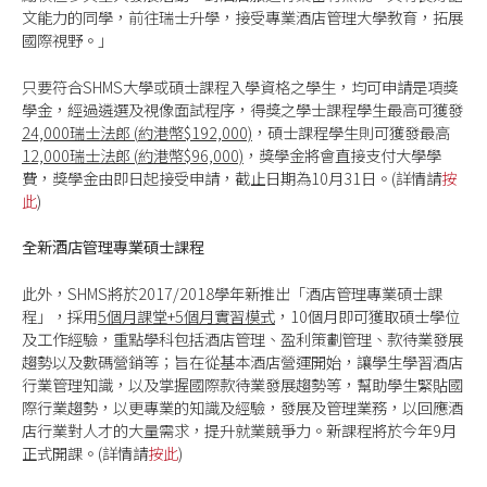
文能力的同學，前往瑞士升學，接受專業酒店管理大學教育，拓展
國際視野。」
只要符合SHMS大學或碩士課程入學資格之學生，均可申請是項獎
學金，經過遴選及視像面試程序，得獎之學士課程學生最高可獲發
24,000
瑞士法郎
(
約港幣
$192,000)
，碩士課程學生則可獲發最高
12,000
瑞士法郎
(
約港幣
$96,000)
，獎學金將會直接支付大學學
費，獎學金由即日起接受申請，截止日期為10月31日。(詳情請
按
此
)
全新酒店管理專業碩士課程
此外，SHMS將於2017/2018學年新推出「酒店管理專業碩士課
程」，採用
5
個月課堂
+5
個月實習模式
，10個月即可獲取碩士學位
及工作經驗，重點學科包括酒店管理、盈利策劃管理、款待業發展
趨勢以及數碼營銷等；旨在從基本酒店營運開始，讓學生學習酒店
行業管理知識，以及掌握國際款待業發展趨勢等，幫助學生緊貼國
際行業趨勢，以更專業的知識及經驗，發展及管理業務，以回應酒
店行業對人才的大量需求，提升就業競爭力。新課程將於今年9月
正式開課。(詳情請
按此
)