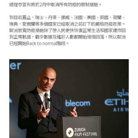
總理亦宣布將於2月中取消所有防疫的限制措施。
到目前爲止，瑞士、丹麥、挪威、法國、美國、英國、荷蘭、
瑞典、愛爾蘭等多個國家已經取消之前訂下的嚴格防疫政策。
歐洲放寬防疫措施除了想人民更快恢復正常生活和國家運作回
到正常軌道，觀乎數據及確診人數都開始慢慢回落，所以歐洲
已經開始Back to normal階段。