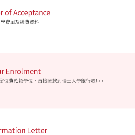
of Acceptance
、學費單及繳費資料
r Enrolment
000)作為留位費確認學位，直接匯款到瑞士大學銀行賬戶，
ation Letter