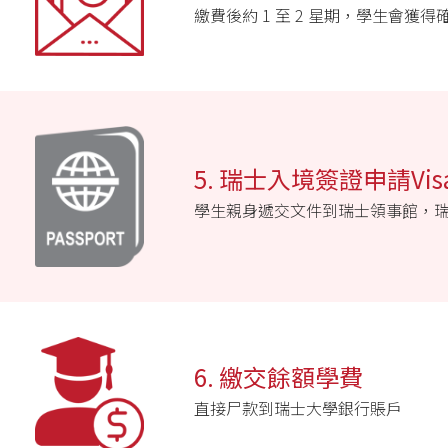
繳費後約 1 至 2 星期，學生會
5. 瑞士入境簽證申請Visa A
學生親身遞交文件到瑞士領事館，瑞士
6. 繳交餘額學費
直接尸款到瑞士大學銀行賬戶