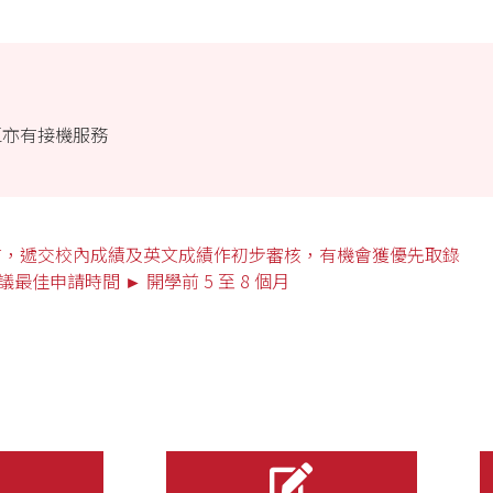
區亦有接機服務
前，遞交校內成績及英文成績作初步審核，有機會獲優先取錄
議最佳申請時間 ► 開學前 5 至 8 個月