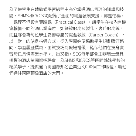
為了使學生在體驗式學習過程中充分掌握酒店管理的知識和技
能，SHMS和CRCS均配備了全面的職涯發展支援。鄭嘉怡稱，
「課程不但設有實踐課（Practical Class），讓學生在校內有機
會輪值不同的酒店業崗位，如餐飲服務及製作、客戶服務等，
而且亦會為每位學生安排專屬的職涯教練（Career Coach），
以一對一的貼身指導方式，從入學開始便協助學生規劃職涯路
向，學習履歷撰寫、面試技巧到職場禮儀，確保他們在投身實
習時已具備專業水準。」她又指，SEG每年都會主辦瑞士最具
規模的酒店業國際招聘會，為SHMS和CRCS等四間姊妹學校的
精英學子，提供逾百間國際知名企業近3,000個工作職位，助他
們通往國際頂級酒店的大門。