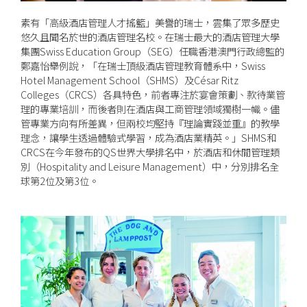
素有「高級酒店管理人才搖籃」美譽的瑞士，雲集了眾多歷史
悠久且聞名於世的酒店管理名校。在瑞士最大的酒店管理大學
集團Swiss Education Group（SEG）任職香港澳門行政總監的
鄭嘉怡舉例說，「在瑞士頂級酒店管理教育體系中，Swiss
Hotel Management School（SHMS）及César Ritz
Colleges（CRCS）各具特色，前者專注於宴會策劃、款待業管
理的專業培訓，而後者則在酒店與工商管理領域獨樹一幟。儘
管專業方向有所差異，但兩校均堅持『理論實踐並重』的教學
理念，讓學生透過體驗式學習，成為酒店業精英。」SHMS和
CRCS在今年發布的QS世界大學排名中，於酒店和休閒管理類
別（Hospitality and Leisure Management）中，分別排名全
球第2位及第3位。