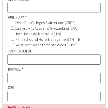
報讀之大學 *
César Ritz Colleges Switzerland (CRCS)
Culinary Arts Academy Switzerland (CAA)
Hotel Institute Montreux (HIM)
IHTTI School of Hotel Management (IHTTI)
Swiss Hotel Management School (SHMS)
入學年份及月份*
聯絡電話 *
電郵 *