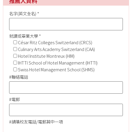
推薦人資料
名字(英文全名) *
就讀或畢業大學 *
César Ritz Colleges Switzerland (CRCS)
Culinary Arts Academy Switzerland (CAA)
Hotel Institute Montreux (HIM)
IHTTI School of Hotel Management (IHTTI)
Swiss Hotel Management School (SHMS)
#聯絡電話
#電郵
#請填校友電話/電郵其中一項