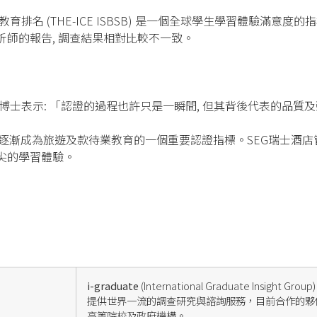
排名 (THE-ICE ISBSB) 是一個全球學生學習體驗滿意
師的報告, 調查結果相對比較不一致。
ompson博士表示: 「認證的過程也許只是一瞬間, 但其背後代表的
 已逐漸成為旅遊及款待業教育的一個重要認證指標。SEG瑞士酒店管
尖的學習體驗。
i-graduate
(International Graduate Ins
提供世界一流的調查研究與諮詢服務，目前合作的夥伴
高等院校及政府機構。