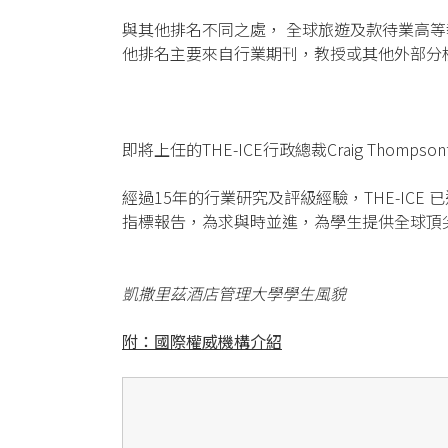
與其他排名不同之處， 全球旅遊及款待業高等教育
他排名主要來自行業期刊，教授或其他外部分析
即將上任的THE-ICE行政總裁Craig Th
經過15年的行業研究及評級經驗，THE-ICE
指標報告，為求與時並進，為學生提供全球頂
凱撒里茲酒店管理大學學生風貌
附：國際權威機構介紹