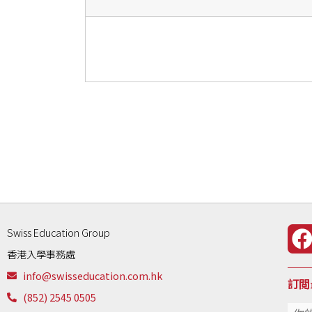
Swiss Education Group
香港入學事務處
info@swisseducation.com.hk
訂閲
(852) 2545 0505