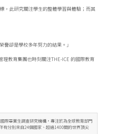
度的指標，此研究關注學生的整體學習與體驗；而其
品質及榮譽卻是學校多年努力的結果。」
理教育集團也時刻關注THE-ICE 的國際教育
ight Group) 國際畢業生調查研究機構，專注於為全球教育部門
有分別來自24個國家、超過1400間的世界頂尖