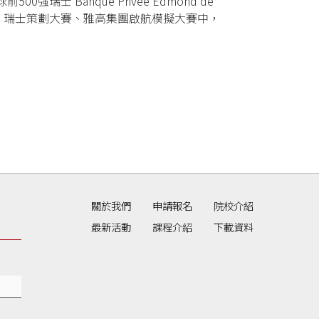
Banque Privée Edmond de
擬挑戰賽、瑞士策劃大賽、雅高集團啟航模擬大賽中，
關於我們
申請報名
院校介紹
最新活動
課程介紹
下載資料