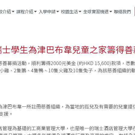
校介紹
課程介紹
入學申請
校園生活
全球實習機遇
聯絡我們
瑞士學生為津巴布韋兒童之家籌得善
募捐活動，順利籌得2000元美金 (約HKD 15,600)款項，悉數撥捐
於購買500隻小雞、2隻鵝、4隻鴨、10隻火雞及10隻兔子，為該慈
 Village兒童之家為津巴布韋一所註冊慈善組織，為當地的孤兒及有需
支援。
店管理為基礎的工商業管理大學，也是唯一的瑞士酒店管理大學